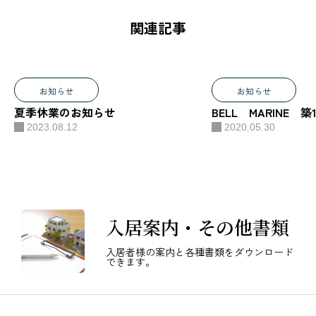
への来店
はお控え
関連記事
いただい
ておりま
す。尚メ
お知らせ
お知らせ
ンテナン
夏季休業のお知らせ
BELL MARINE
ス修理な
2023.08.12
2020.05.30
ども緊急
時以外は
訪問を控
えさせて
いただい
入居案内・その他書類
ておりま
入居者様の案内と各種書類をダウンロード
す。ご迷
できます。
惑おかけ
しますが