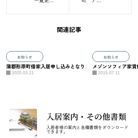
一覧更新
町 アビ
致しまし
テナポー
た。
ル 2室お
申込み
関連記事
シャトー
リ幸田
お申込
お知らせ
お知らせ
み 満室
蒲郡形原町借家入居申し込みとなりました。ありがとうご
メゾンソフィア家賃
となりま
2020.03.21
2015.07.11
した。
入居案内・その他書類
入居者様の案内と各種書類をダウンロード
できます。